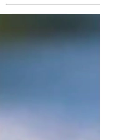
Djursö
Dagstur med båten. Kossorna samlar sig till anfall!