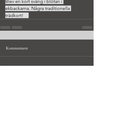
Blev en kort sväng i blötan i 
ekbackarna. Några traditionella 
trädkort!	
Kommentarer
Skriv en kommentar...
© Håkan Bley, hobbyfotograf i
Uppsala och Dalarna,
hakan@bleyfoto.se