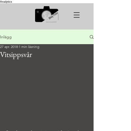
Analytics
Inlägg
27 apr. 2018
1 min läsning
Vitsippsvår