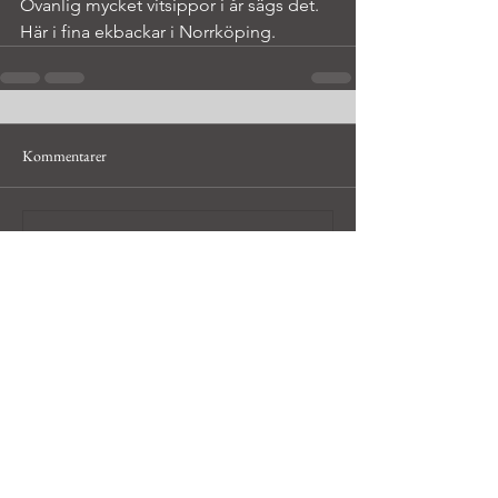
Ovanlig mycket vitsippor i år sägs det. 
Här i fina ekbackar i Norrköping.
Kommentarer
Skriv en kommentar...
© Håkan Bley, hobbyfotograf i
Uppsala och Dalarna,
hakan@bleyfoto.se