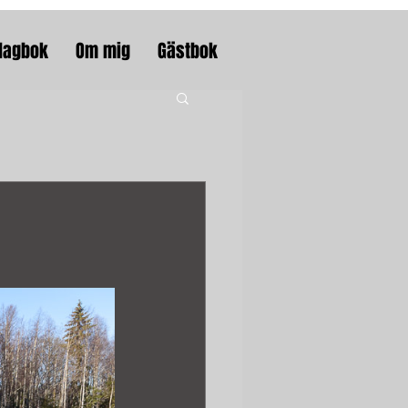
dagbok
Om mig
Gästbok