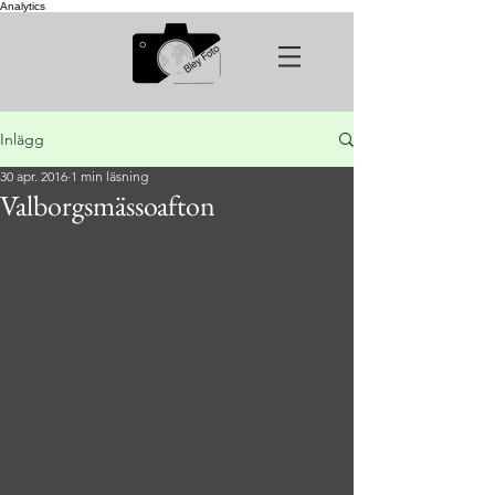
Analytics
Inlägg
30 apr. 2016
1 min läsning
Valborgsmässoafton