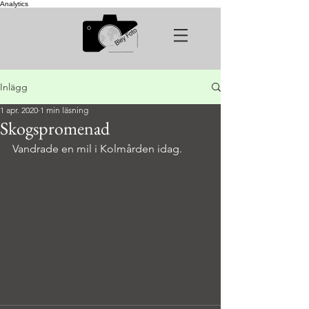
Analytics
Inlägg
1 apr. 2020
1 min läsning
Skogspromenad
Vandrade en mil i Kolmården idag.