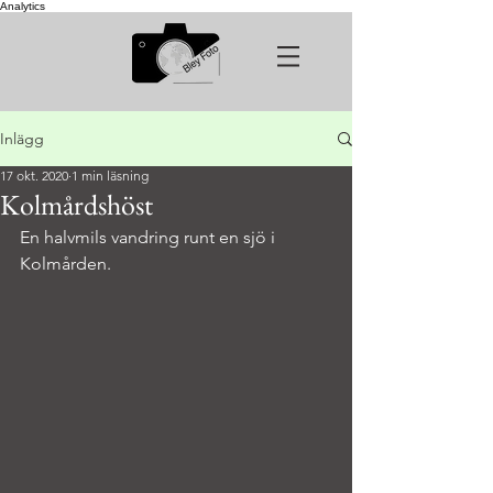
Analytics
Inlägg
17 okt. 2020
1 min läsning
Kolmårdshöst
En halvmils vandring runt en sjö i 
Kolmården.