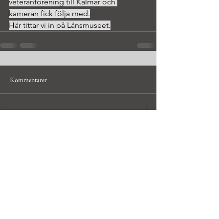
veteranförening till Kalmar och 
kameran fick följa med.
Här tittar vi in på Länsmuseet.
Kommentarer
Skriv en kommentar...
© Håkan Bley, hobbyfotograf i
Uppsala och Dalarna,
hakan@bleyfoto.se