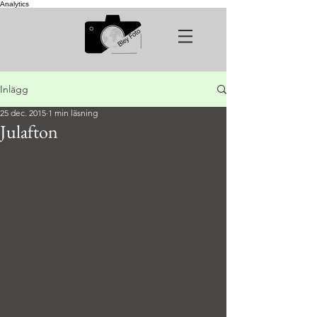
Analytics
Inlägg
25 dec. 2015
1 min läsning
Julafton