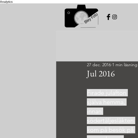
Analytics
27 dec. 2016
1 min läsning
Jul 2016
Firade julafton 
själva hemma, 
innan 
södertäljesläkten 
kom på besök på 