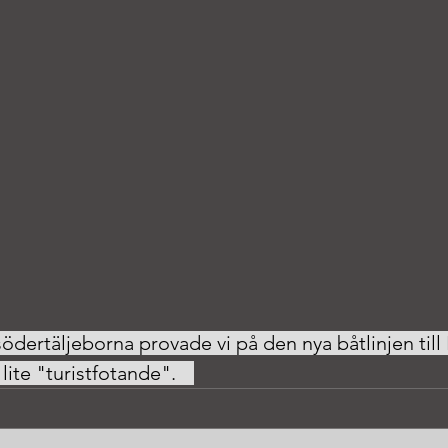
dertäljeborna provade vi på den nya båtlinjen till
Skapligt väder och lite "turistfotande".	