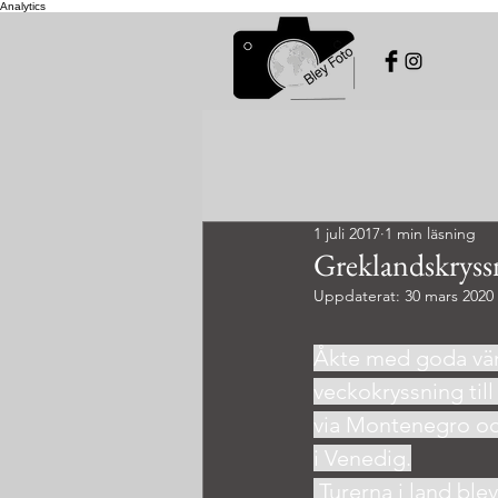
Analytics
1 juli 2017
1 min läsning
Greklandskryss
Uppdaterat:
30 mars 2020
Åkte med goda vän
veckokryssning till
via Montenegro och
i Venedig.
 Turerna i land blev snabba 