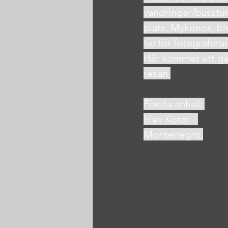
vandringar/busstur
plats, Mykonos, ble
Här kommer ett gän
resan.
Första anhalt 
blev Kotor i 
Montenegro.