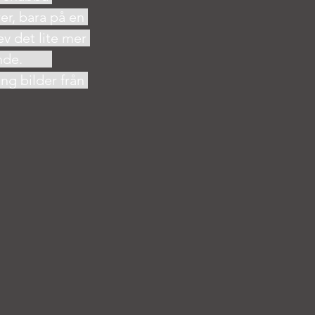
er, bara på en 
v det lite mer 
tid för fotograferande.	
g bilder från 