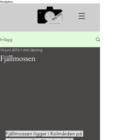
Analytics
Inlägg
14 juni 2015
1 min läsning
Fjällmossen
Fjällmossen ligger i Kolmården på 