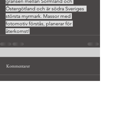
gränsen mellan Sörmland och 
Östergötland och är södra Sveriges  
största myrmark. Massor med 
fotomotiv förstås, planerar för 
återkomst!
Kommentarer
Skriv en kommentar...
© Håkan Bley, hobbyfotograf i