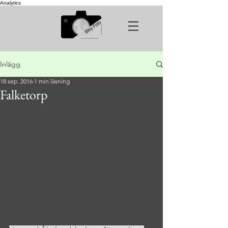
Analytics
Inlägg
18 sep. 2016
1 min läsning
Falketorp