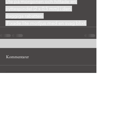
Ute på morgonen och hittade en 
pyttespindel (2 x 0,5 mm) i den 
daggiga rabatten.
 Fixade lite motljus med en svag blixt.
Kommentarer
Skriv en kommentar...
© Håkan Bley, hobbyfotograf i
Uppsala och Dalarna,