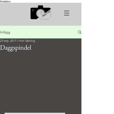
Analytics
Inlägg
23 sep. 2017
1 min läsning
Daggspindel