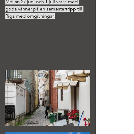
Mellan 27 juni och 1 juli var vi med 
goda vänner på en semestertripp till 
Riga med omgivningar.