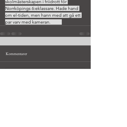
skolmästerskapen i friidrott för 
Norrköpings 6:eklassare. Hade hand 
om el-tiden, men hann med att gå ett 
par varv med kameran.	
Kommentarer
Skriv en kommentar...
© Håkan Bley, hobbyfotograf i
Uppsala och Dalarna,