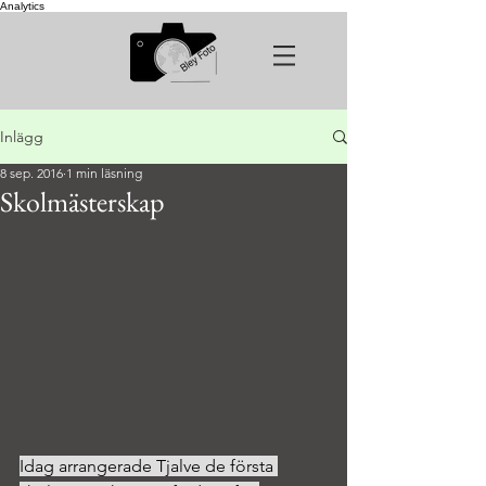
Analytics
Inlägg
8 sep. 2016
1 min läsning
Skolmästerskap
Idag arrangerade Tjalve de första 