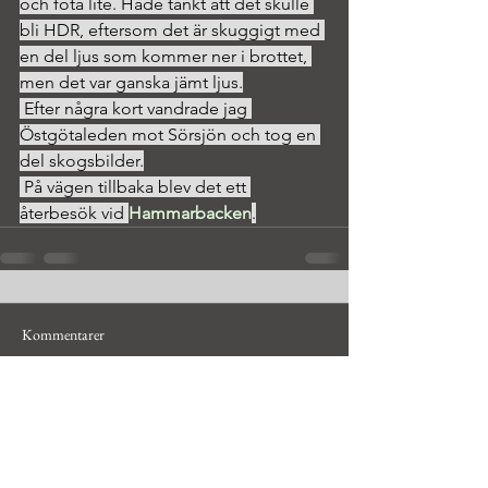
och fota lite. Hade tänkt att det skulle 
bli HDR, eftersom det är skuggigt med 
en del ljus som kommer ner i brottet, 
men det var ganska jämt ljus.
 Efter några kort vandrade jag 
Östgötaleden mot Sörsjön och tog en 
del skogsbilder.
 På vägen tillbaka blev det ett 
återbesök vid 
Hammarbacken
.
Kommentarer
Skriv en kommentar...