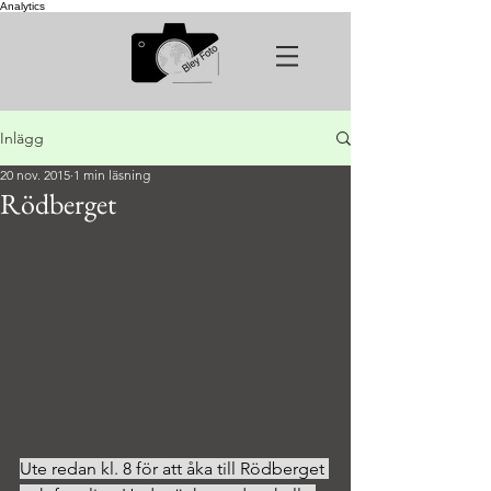
Analytics
Inlägg
20 nov. 2015
1 min läsning
Rödberget
Ute redan kl. 8 för att åka till Rödberget 