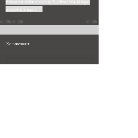
Provade mitt dubbla PL-filter för långa 
exponeringar...	
Kommentarer
Skriv en kommentar...
© Håkan Bley, hobbyfotograf i
Uppsala och Dalarna,
hakan@bleyfoto.se