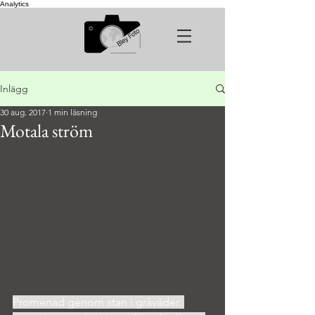
Analytics
Inlägg
30 aug. 2017
1 min läsning
Motala ström
Promenad genom stan i gråväder. 