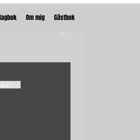
dagbok
Om mig
Gästbok
Strövade runt ett par timmar i slottsparken och däromkring. Mycket träd!	