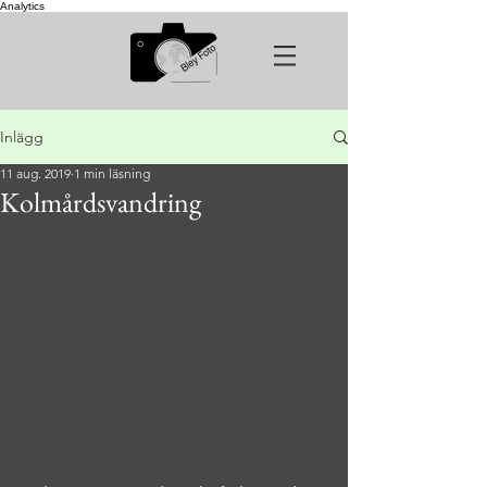
Analytics
Inlägg
11 aug. 2019
1 min läsning
Kolmårdsvandring