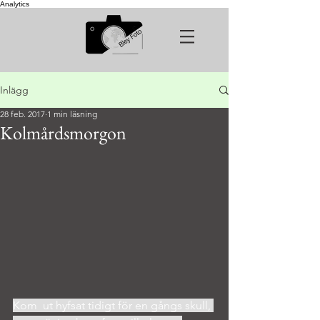
Analytics
Inlägg
28 feb. 2017
1 min läsning
Kolmårdsmorgon
Kom  ut hyfsat tidigt för en gångs skull, 