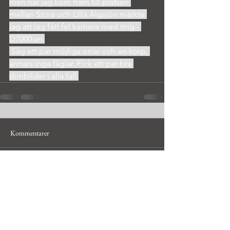
men när jag kom fram till platsen 
mellan Stora och Lilla Älgsjön märkte 
jag att jag fått fel kamera med mig - 
D7000:an.
 Såg ett par möjliga orrar och en korp, 
annars inga fåglar. Fick ett par bra 
dimbilder i alla fall.
Kommentarer
Skriv en kommentar...