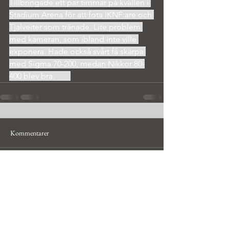
Tillbringade ett par timmar på kvällen i 
Stadium Arena för att fota IKNF:are och 
Tjalveiter som tränade. Lite problem 
med kameran, som ibland inte ville 
exponera. Hade också svårt få skärpa 
med Sigma 70-200, medan Nikkor 80-
400 blev bra.
Kommentarer
Skriv en kommentar...