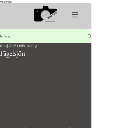
Analytics
Inlägg
8 maj 2019
1 min läsning
Fågelsjön