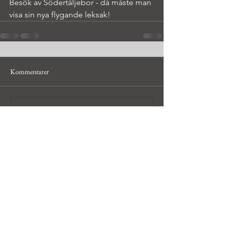
Besök av Södertäljebor - då måste man 
visa sin nya flygande leksak!
Kommentarer
Skriv en kommentar...
© Håkan Bley, hobbyfotograf i
Uppsala och Dalarna,
hakan@bleyfoto.se