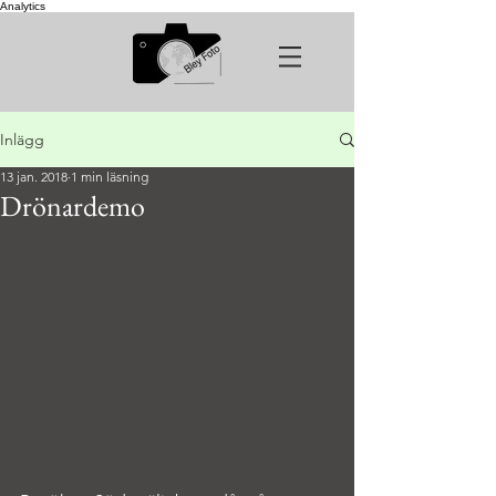
Analytics
Inlägg
13 jan. 2018
1 min läsning
Drönardemo