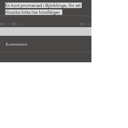
En kort promenad i Björklinge, för att 
försöka hitta lite höstfärger.	
Kommentarer
Skriv en kommentar...
© Håkan Bley, hobbyfotograf i
Uppsala och Dalarna,
hakan@bleyfoto.se