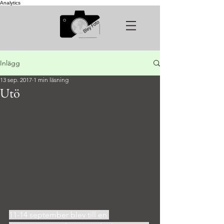
Analytics
Inlägg
13 sep. 2017
1 min läsning
Utö
11-14 september blev till en 